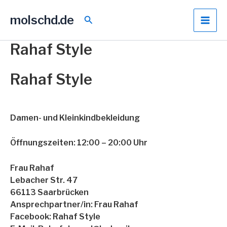
Zum
molschd.de
Inhalt
Suchen
springen
Rahaf Style
Rahaf Style
Damen- und Kleinkindbekleidung
Öffnungszeiten: 12:00 – 20:00 Uhr
Frau Rahaf
Lebacher Str. 47
66113 Saarbrücken
Ansprechpartner/in: Frau Rahaf
Facebook: Rahaf Style