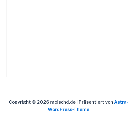
Copyright © 2026 molschd.de | Präsentiert von
Astra-
WordPress-Theme
Social media & sharing icons powered by
UltimatelySocial