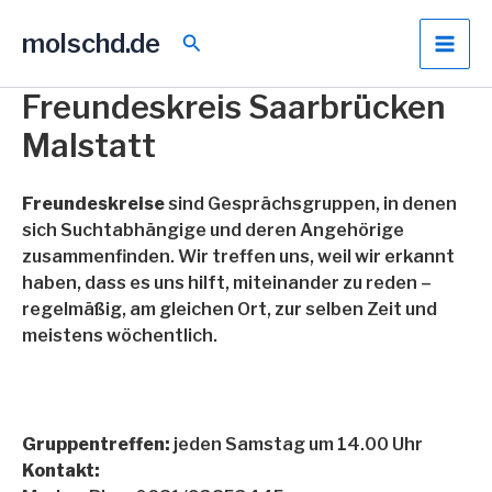
Zum
molschd.de
Inhalt
Suchen
springen
Freundeskreis Saarbrücken
Malstatt
Freundeskreise
sind Gesprächsgruppen, in denen
sich Suchtabhängige und deren Angehörige
zusammenfinden. Wir treffen uns, weil wir erkannt
haben, dass es uns hilft, miteinander zu reden –
regelmäßig, am gleichen Ort, zur selben Zeit und
meistens wöchentlich.
Gruppentreffen:
jeden Samstag um 14.00 Uhr
Kontakt: