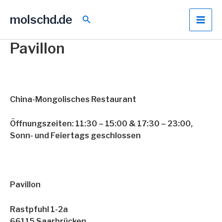
Zum
molschd.de
Inhalt
Suchen
springen
Pavillon
China-Mongolisches Restaurant
Öffnungszeiten: 11:30 – 15:00 & 17:30 – 23:00,
Sonn- und Feiertags geschlossen
Pavillon
Rastpfuhl 1-2a
66115 Saarbrücken