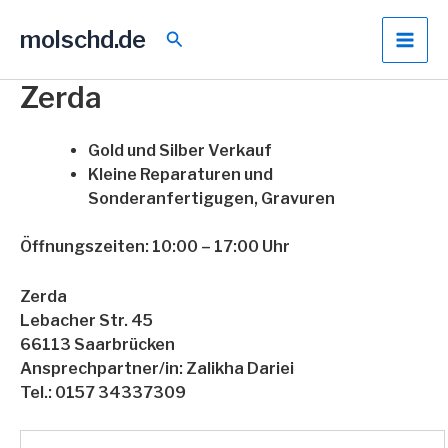
Zum
molschd.de
Inhalt
Suchen
springen
Zerda
Gold und Silber Verkauf
Kleine Reparaturen und
Sonderanfertigugen, Gravuren
Öffnungszeiten: 10:00 – 17:00 Uhr
Zerda
Lebacher Str. 45
66113 Saarbrücken
Ansprechpartner/in: Zalikha Dariei
Tel.: 0157 34337309